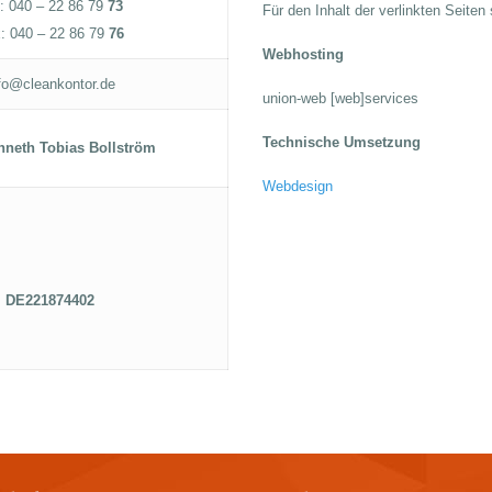
.: 040 – 22 86 79
73
Für den Inhalt der verlinkten Seiten
: 040 – 22 86 79
76
Webhosting
fo@cleankontor.de
union-web [web]services
Technische Umsetzung
nneth Tobias Bollström
Webdesign
DE221874402