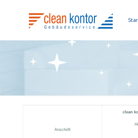
Star
clean k
H
Anschrift